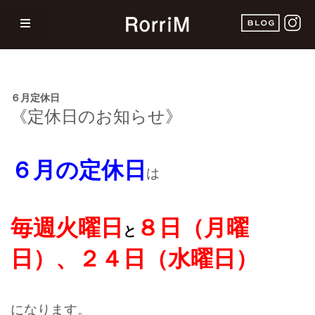
６月定休日
《定休日のお知らせ》
６月の定休日
は
毎週火曜日
８
日（月曜
と
日）、２４日（水曜日）
になります。