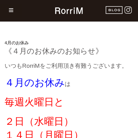
4月のお休み
《４
月のお休みのお知らせ》
いつもRorriMをご利用頂き有難うございます。
４月のお休み
は
毎週火曜日
と
２
日（水曜日）
１４日（月曜日）