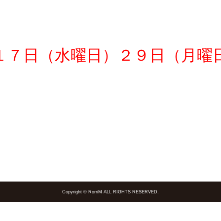
１７
日（水曜日）２９日（月曜
Copyright © RorriM ALL RIGHTS RESERVED.