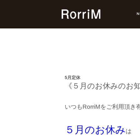
5月定休
《５
月のお休みのお
いつもRorriMをご利用頂
５月のお休み
は